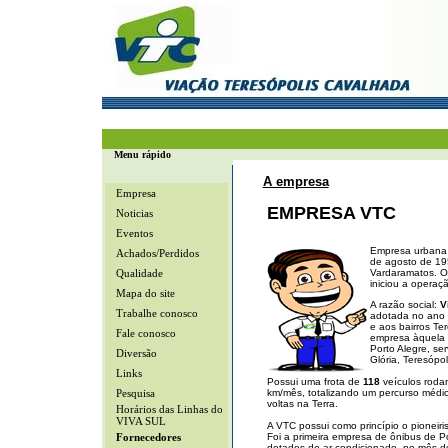
Menu rápido
A empresa
Empresa
EMPRESA VTC
Noticias
Eventos
Empresa urbana 
Achados/Perdidos
de agosto de 19
Qualidade
Vardaramatos. O
iniciou a operaç
Mapa do site
A razão social:
V
Trabalhe conosco
adotada no ano
e aos bairros Te
Fale conosco
empresa àquela 
Porto Alegre, se
Diversão
Glória, Teresópo
Links
Possui uma frota de
118
veículos roda
Pesquisa
km/mês, totalizando um percurso médi
voltas na Terra.
Horários das Linhas do
VIVA SUL
A VTC possui como princípio o pioneiri
Fornecedores
Foi a primeira empresa de ônibus de Po
dotados de ar-condicionado, no mês d