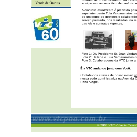
Venda de Ônibus
equipados com este item de conforto e
A empresa atualmente é presidida pela
superintendente Tula Vardaramatos, se
de um grupo de gestores e colaborado
serviço prestado, nos resultados, no 
das leis e contratos vigentes.
Foto 1: Dir. Presidente Sr. Jean Varda
Foto 2: Hellene e Tula Vardaramatos d
Foto 3: Colaboradores da VTC junto a
É a VTC andando junto com Você.
Contate-nos através de nosso e-mail:
v
nossa sede administrativa na Avenida C
Porto Alegre.
® 2004 VTC - Viação Teresóp