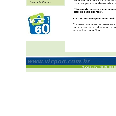
Tudo isto pela busca da pontualid
Venda de Ônibus
usuários, pontos fundamentais e q
"Transportar pessoas com segura
total de seus clientes".
É a VTC andando junto com Você.
Contate-nos através de nosso e-mai
ou em nossa sede administrativa na
zona sul de Porto Alegre.
® 2004 VTC - Viação Teresóp