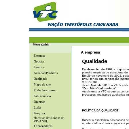
Menu rápido
A empresa
Empresa
Qualidade
Noticias
Eventos
Em dezembro de 1999, conquistou 
primeira empresa de transporte de 
Achados/Perdidos
Em 29 de novembro de 2002, passou
Qualidade
BVQI tendo sua certificação manti
9001:2000.
Mapa do site
Já em Maio de 2010, a VTC certif
"Zero Não-Conformidade".
Trabalhe conosco
Atualmente a VTC segue os conce
processos, realizando auditorias in
Fale conosco
Diversão
Links
POLÍTICA DA QUALIDADE:
Pesquisa
Horários das Linhas do
Buscar a excelência dos nossos ser
VIVA SUL
o potencial da nossa equipe e a p
Fornecedores