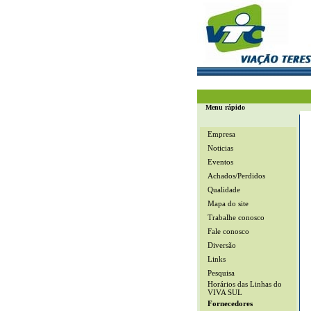
Menu rápido
Empresa
Noticias
Eventos
Achados/Perdidos
Qualidade
Mapa do site
Trabalhe conosco
Fale conosco
Diversão
Links
Pesquisa
Horários das Linhas do
VIVA SUL
Fornecedores