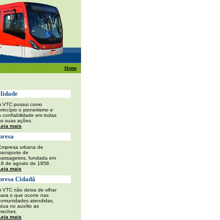
Home
idade
A VTC possui como
princípio o pioneirismo e
a confiabilidade em todas
as suas ações.
Leia mais
resa
Empresa urbana de
transporte de
passageiros, fundada em
18 de agosto de 1958.
Leia mais
esa Cidadã
A VTC não deixa de olhar
para o que ocorre nas
comunidades atendidas,
atua no auxílio as
creches.
Leia mais