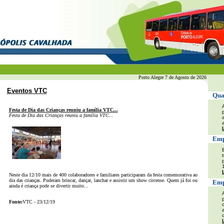
Porto Alegre 7 de Agosto de 2026
Eventos VTC
Qual
Festa de Dia das Crianças reuniu a família VTC...
Festa de Dia das Crianças reuniu a família VTC...
Emp
Neste dia 12/10 mais de 400 colaboradores e familiares participaram da festa comemorativa ao
dia das crianças. Puderam brincar, dançar, lanchar e assistir um show circense. Quem já foi ou
Empr
ainda é criança pode se divertir muito...
Fonte:
VTC - 23/12/19