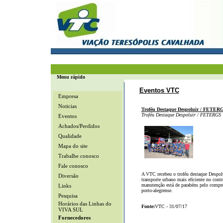
Menu rápido
Eventos VTC
Empresa
Noticias
Troféu Destaque Despoluir / FETER
Troféu Destaque Despoluir / FETERGS
Eventos
Achados/Perdidos
Qualidade
Mapa do site
Trabalhe conosco
Fale conosco
A VTC recebeu o troféu destaque Despo
Diversão
transporte urbano mais eficiente no contr
manutenção está de parabéns pelo comp
Links
porto-alegrense.
Pesquisa
Horários das Linhas do
Fonte:
VTC - 31/07/17
VIVA SUL
Fornecedores