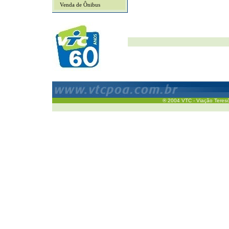
Venda de Ônibus
® 2004 VTC - Viação Teresóp