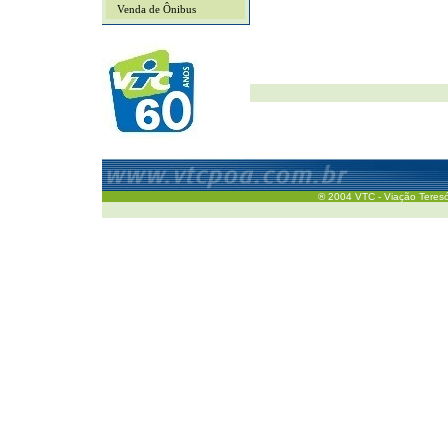
Venda de Ônibus
® 2004 VTC - Viação Teresóp