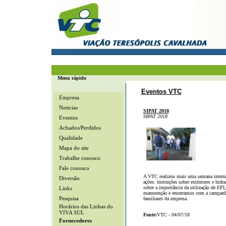
Menu rápido
Eventos VTC
Empresa
Noticias
SIPAT 2018
SIPAT 2018
Eventos
Achados/Perdidos
Qualidade
Mapa do site
Trabalhe conosco
Fale conosco
A VTC realizou mais uma semana interna 
Diversão
ações: instruções sobre extintores e hidr
sobre a importância da utilização de EP
Links
manutenção e encerramos com a campanha 
Pesquisa
familiares da empresa.
Horários das Linhas do
VIVA SUL
Fonte:
VTC - 04/07/18
Fornecedores