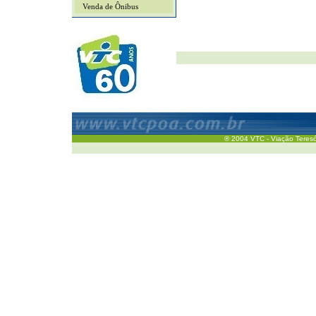
Venda de Ônibus
® 2004 VTC - Viação Teresóp