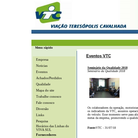
Menu rápido
Eventos VTC
Empresa
Noticias
Seminário da Qualidade 2018
Seminário da Qualidade 2018
Eventos
Achados/Perdidos
Qualidade
Mapa do site
Trabalhe conosco
Fale conosco
Os colaboradores da operação, motorista
Diversão
os indicadores da VTC, assuntos operaci
do veículo. Esse momento serve para alin
Links
metas da empresa, promovendo a qualida
Pesquisa
Horários das Linhas do
Fonte:
VTC - 31/07/18
VIVA SUL
Fornecedores